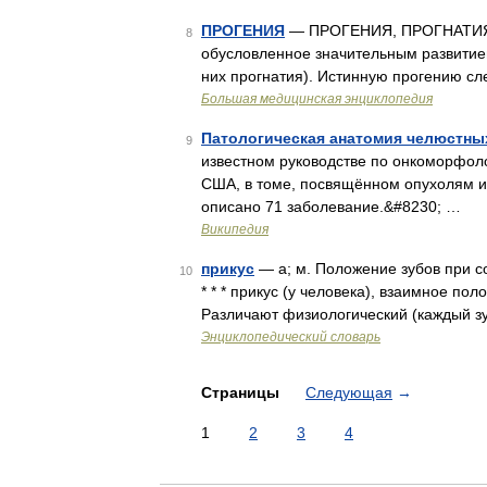
ПРОГЕНИЯ
— ПРОГЕНИЯ, ПРОГНАТИЯ, ч
8
обусловленное значительным развитием
них прогнатия). Истинную прогению сл
Большая медицинская энциклопедия
Патологическая анатомия челюстны
9
известном руководстве по онкоморфол
США, в томе, посвящённом опухолям и
описано 71 заболевание.&#8230; …
Википедия
прикус
— а; м. Положение зубов при с
10
* * * прикус (у человека), взаимное п
Различают физиологический (каждый з
Энциклопедический словарь
Страницы
Следующая
→
1
2
3
4