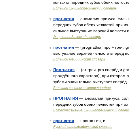
контакта передних зубов обеих челюст
Большой Энциклопедический словарь
прогнатия
— аномалия прикуса; сильно
3
передних зубов обеих челюстей при и
сильное выступание верхней челюсти к
Энциклопедический словарь
прогнатия
— (prognathia; про + греч. 
4
выступание верхней челюсти вперед п
Большой медицинский словарь
Прогнатия
— (от греч. pro вперёд и 
5
врождённого характера), при котором 
зубами значительно выступает вперёд.
Большая советская энциклопедия
ПРОГНАТИЯ
— аномалия прикуса; силь
6
передних зубов обеих челюстей при и
Естествознание. Энциклопедический слова
прогнатия
— прогнат ия, и …
7
Русский орфографический словарь