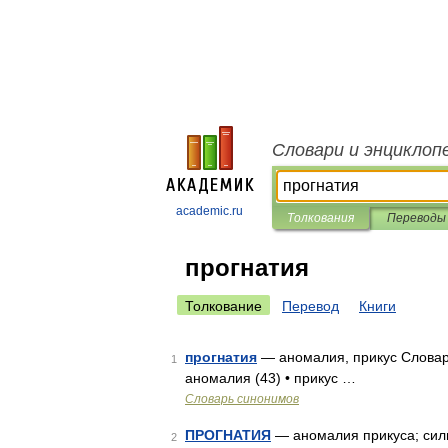
Словари и энциклоп
academic.ru
Толкования
Переводы
прогнатия
Толкование
Перевод
Книги
прогнатия
— аномалия, прикус Словарь
1
аномалия (43) • прикус …
Словарь синонимов
ПРОГНАТИЯ
— аномалия прикуса; силь
2