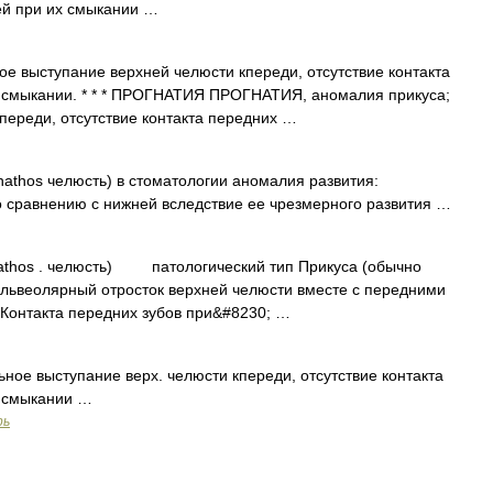
ей при их смыкании …
е выступание верхней челюсти кпереди, отсутствие контакта
х смыкании. * * * ПРОГНАТИЯ ПРОГНАТИЯ, аномалия прикуса;
переди, отсутствие контакта передних …
gnathos челюсть) в стоматологии аномалия развития:
о сравнению с нижней вследствие ее чрезмерного развития …
gnathos . челюсть) патологический тип Прикуса (обычно
альвеолярный отросток верхней челюсти вместе с передними
 Контакта передних зубов при&#8230; …
ное выступание верх. челюсти кпереди, отсутствие контакта
х смыкании …
рь