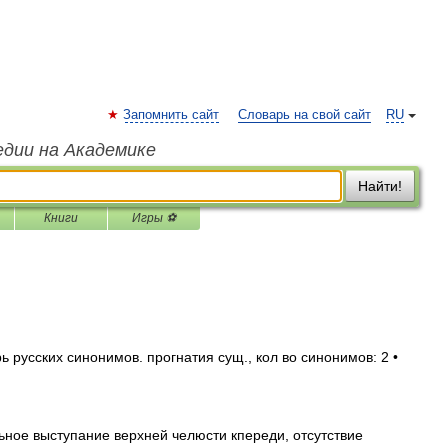
Запомнить сайт
Словарь на свой сайт
RU
едии на Академике
Найти!
Книги
Игры ⚽
 русских синонимов. прогнатия сущ., кол во синонимов: 2 •
ное выступание верхней челюсти кпереди, отсутствие