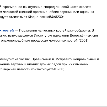
резмерное вы ступание вперед лицевой части скелета,
 челюстей (нижней прогения, обеих верхних или одной из
едует отличать от &laquo;ложной&#8230; …
х костей
— Поражения челюстных костей разнообразны. В
огии, выпускавшемся Институтом патологии Вооружённых сил
 опухолеподобным процессам челюстных костей (2001),
омкнутых челюстях. Правильный п. Исправить неправильный п.
оложение верхних и нижних зубных рядов при их смыкании.
уб верхней челюсти контактирует&#8230; …