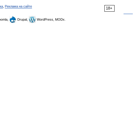
ка
,
Реклама на сайте
18+
omla,
Drupal,
WordPress, MODx.